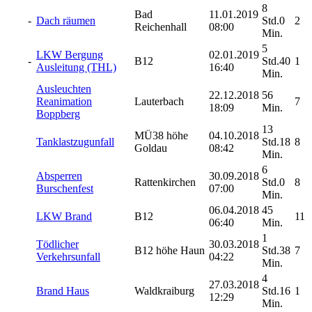
8
Bad
11.01.2019
-
Dach räumen
Std.0
2
Reichenhall
08:00
Min.
5
LKW Bergung
02.01.2019
-
B12
Std.40
1
Ausleitung (THL)
16:40
Min.
Ausleuchten
22.12.2018
56
Reanimation
Lauterbach
7
18:09
Min.
Boppberg
13
MÜ38 höhe
04.10.2018
Tanklastzugunfall
Std.18
8
Goldau
08:42
Min.
6
Absperren
30.09.2018
Rattenkirchen
Std.0
8
Burschenfest
07:00
Min.
06.04.2018
45
LKW Brand
B12
11
06:40
Min.
1
Tödlicher
30.03.2018
B12 höhe Haun
Std.38
7
Verkehrsunfall
04:22
Min.
4
27.03.2018
Brand Haus
Waldkraiburg
Std.16
1
12:29
Min.