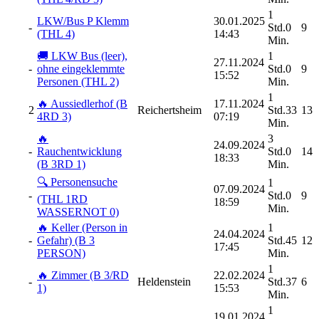
1
LKW/Bus P Klemm
30.01.2025
-
Std.0
9
(THL 4)
14:43
Min.
🚚 LKW Bus (leer),
1
27.11.2024
-
ohne eingeklemmte
Std.0
9
15:52
Personen (THL 2)
Min.
1
🔥 Aussiedlerhof (B
17.11.2024
2
Reichertsheim
Std.33
13
4RD 3)
07:19
Min.
🔥
3
24.09.2024
-
Rauchentwicklung
Std.0
14
18:33
(B 3RD 1)
Min.
🔍 Personensuche
1
07.09.2024
-
Std.0
9
(THL 1RD
18:59
Min.
WASSERNOT 0)
🔥 Keller (Person in
1
24.04.2024
-
Gefahr) (B 3
Std.45
12
17:45
PERSON)
Min.
1
🔥 Zimmer (B 3/RD
22.02.2024
-
Heldenstein
Std.37
6
1)
15:53
Min.
1
19.01.2024