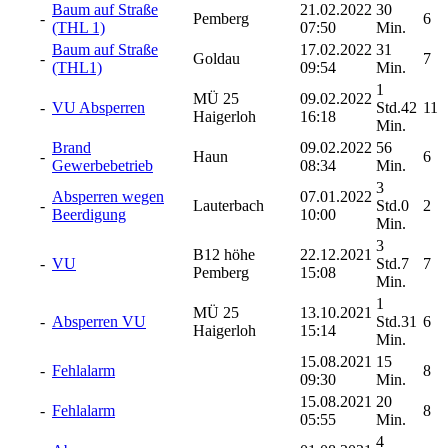
Baum auf Straße
21.02.2022
30
-
Pemberg
6
(THL 1)
07:50
Min.
Baum auf Straße
17.02.2022
31
-
Goldau
7
(THL1)
09:54
Min.
1
MÜ 25
09.02.2022
-
VU Absperren
Std.42
11
Haigerloh
16:18
Min.
Brand
09.02.2022
56
-
Haun
6
Gewerbebetrieb
08:34
Min.
3
Absperren wegen
07.01.2022
-
Lauterbach
Std.0
2
Beerdigung
10:00
Min.
3
B12 höhe
22.12.2021
-
VU
Std.7
7
Pemberg
15:08
Min.
1
MÜ 25
13.10.2021
-
Absperren VU
Std.31
6
Haigerloh
15:14
Min.
15.08.2021
15
-
Fehlalarm
8
09:30
Min.
15.08.2021
20
-
Fehlalarm
8
05:55
Min.
4