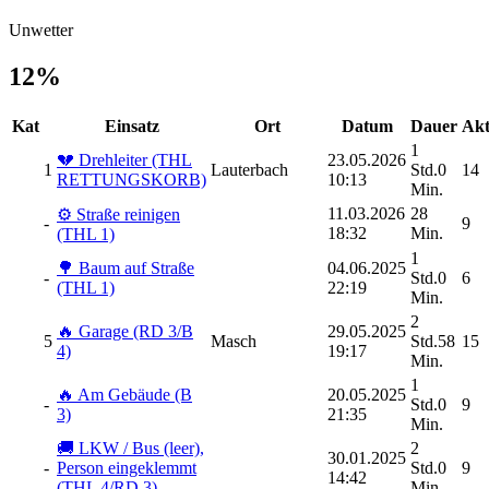
Unwetter
12%
Kat
Einsatz
Ort
Datum
Dauer
Akt
1
💔 Drehleiter (THL
23.05.2026
1
Lauterbach
Std.0
14
RETTUNGSKORB)
10:13
Min.
11.03.2026
28
⚙️ Straße reinigen
-
9
18:32
Min.
(THL 1)
1
🌳 Baum auf Straße
04.06.2025
-
Std.0
6
(THL 1)
22:19
Min.
2
🔥 Garage (RD 3/B
29.05.2025
5
Masch
Std.58
15
4)
19:17
Min.
1
🔥 Am Gebäude (B
20.05.2025
-
Std.0
9
3)
21:35
Min.
🚚 LKW / Bus (leer),
2
30.01.2025
-
Person eingeklemmt
Std.0
9
14:42
(THL 4/RD 3)
Min.