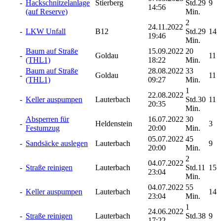
-
Hackschnitzelanlage
Stierberg
Std.29
9
14:56
(auf Reserve)
Min.
2
24.11.2022
-
LKW Unfall
B12
Std.29
14
19:46
Min.
Baum auf Straße
15.09.2022
20
-
Goldau
11
(THL1)
18:22
Min.
Baum auf Straße
28.08.2022
33
-
Goldau
11
(THL1)
09:27
Min.
1
22.08.2022
-
Keller auspumpen
Lauterbach
Std.30
11
20:35
Min.
Absperren für
16.07.2022
30
-
Heldenstein
3
Festumzug
20:00
Min.
05.07.2022
45
-
Sandsäcke auslegen
Lauterbach
9
20:00
Min.
2
04.07.2022
-
Straße reinigen
Lauterbach
Std.11
15
23:04
Min.
04.07.2022
55
-
Keller auspumpen
Lauterbach
14
23:04
Min.
1
24.06.2022
-
Straße reinigen
Lauterbach
Std.38
9
17:22