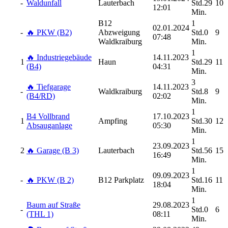
-
Waldunfall
Lauterbach
Std.29
10
12:01
Min.
B12
1
02.01.2024
-
🔥 PKW (B2)
Abzweigung
Std.0
9
07:48
Waldkraiburg
Min.
1
🔥 Industriegebäude
14.11.2023
1
Haun
Std.29
11
(B4)
04:31
Min.
3
🔥 Tiefgarage
14.11.2023
-
Waldkraiburg
Std.8
9
(B4/RD)
02:02
Min.
1
B4 Vollbrand
17.10.2023
1
Ampfing
Std.30
12
Absauganlage
05:30
Min.
1
23.09.2023
2
🔥 Garage (B 3)
Lauterbach
Std.56
15
16:49
Min.
1
09.09.2023
-
🔥 PKW (B 2)
B12 Parkplatz
Std.16
11
18:04
Min.
1
Baum auf Straße
29.08.2023
-
Std.0
6
(THL 1)
08:11
Min.