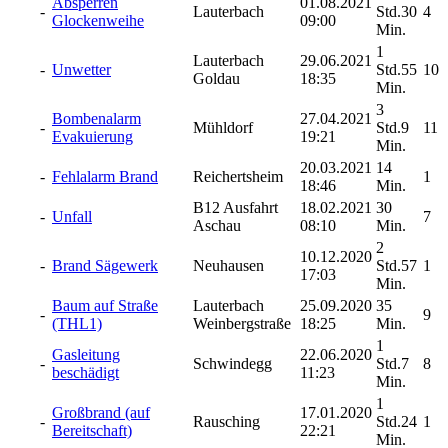
Absperren
01.08.2021
-
Lauterbach
Std.30
4
Glockenweihe
09:00
Min.
1
Lauterbach
29.06.2021
-
Unwetter
Std.55
10
Goldau
18:35
Min.
3
Bombenalarm
27.04.2021
-
Mühldorf
Std.9
11
Evakuierung
19:21
Min.
20.03.2021
14
-
Fehlalarm Brand
Reichertsheim
1
18:46
Min.
B12 Ausfahrt
18.02.2021
30
-
Unfall
7
Aschau
08:10
Min.
2
10.12.2020
-
Brand Sägewerk
Neuhausen
Std.57
1
17:03
Min.
Baum auf Straße
Lauterbach
25.09.2020
35
-
9
(THL1)
Weinbergstraße
18:25
Min.
1
Gasleitung
22.06.2020
-
Schwindegg
Std.7
8
beschädigt
11:23
Min.
1
Großbrand (auf
17.01.2020
-
Rausching
Std.24
1
Bereitschaft)
22:21
Min.