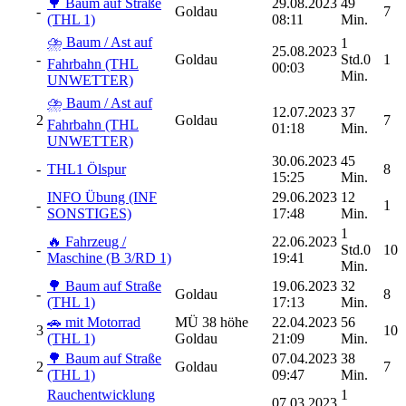
🌳 Baum auf Straße
29.08.2023
49
-
Goldau
7
(THL 1)
08:11
Min.
⛈️ Baum / Ast auf
1
25.08.2023
-
Goldau
Std.0
1
Fahrbahn (THL
00:03
Min.
UNWETTER)
⛈️ Baum / Ast auf
12.07.2023
37
2
Goldau
7
Fahrbahn (THL
01:18
Min.
UNWETTER)
30.06.2023
45
-
THL1 Ölspur
8
15:25
Min.
INFO Übung (INF
29.06.2023
12
-
1
SONSTIGES)
17:48
Min.
1
🔥 Fahrzeug /
22.06.2023
-
Std.0
10
Maschine (B 3/RD 1)
19:41
Min.
🌳 Baum auf Straße
19.06.2023
32
-
Goldau
8
(THL 1)
17:13
Min.
🚗 mit Motorrad
MÜ 38 höhe
22.04.2023
56
3
10
(THL 1)
Goldau
21:09
Min.
🌳 Baum auf Straße
07.04.2023
38
2
Goldau
7
(THL 1)
09:47
Min.
Rauchentwicklung
1
07.03.2023