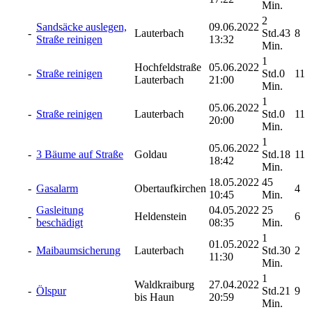
Min.
2
Sandsäcke auslegen,
09.06.2022
-
Lauterbach
Std.43
8
Straße reinigen
13:32
Min.
1
Hochfeldstraße
05.06.2022
-
Straße reinigen
Std.0
11
Lauterbach
21:00
Min.
1
05.06.2022
-
Straße reinigen
Lauterbach
Std.0
11
20:00
Min.
1
05.06.2022
-
3 Bäume auf Straße
Goldau
Std.18
11
18:42
Min.
18.05.2022
45
-
Gasalarm
Obertaufkirchen
4
10:45
Min.
Gasleitung
04.05.2022
25
-
Heldenstein
6
beschädigt
08:35
Min.
1
01.05.2022
-
Maibaumsicherung
Lauterbach
Std.30
2
11:30
Min.
1
Waldkraiburg
27.04.2022
-
Ölspur
Std.21
9
bis Haun
20:59
Min.