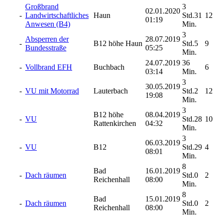
Großbrand
3
02.01.2020
-
Landwirtschaftliches
Haun
Std.31
12
01:19
Anwesen (B4)
Min.
3
Absperren der
28.07.2019
-
B12 höhe Haun
Std.5
9
Bundesstraße
05:25
Min.
24.07.2019
36
-
Vollbrand EFH
Buchbach
6
03:14
Min.
3
30.05.2019
-
VU mit Motorrad
Lauterbach
Std.2
12
19:08
Min.
3
B12 höhe
08.04.2019
-
VU
Std.28
10
Rattenkirchen
04:32
Min.
3
06.03.2019
-
VU
B12
Std.29
4
08:01
Min.
8
Bad
16.01.2019
-
Dach räumen
Std.0
2
Reichenhall
08:00
Min.
8
Bad
15.01.2019
-
Dach räumen
Std.0
2
Reichenhall
08:00
Min.