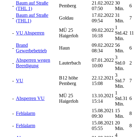
Baum auf Straße
21.02.2022
30
-
Pemberg
6
(THL 1)
07:50
Min.
Baum auf Straße
17.02.2022
31
-
Goldau
7
(THL1)
09:54
Min.
1
MÜ 25
09.02.2022
-
VU Absperren
Std.42
11
Haigerloh
16:18
Min.
Brand
09.02.2022
56
-
Haun
6
Gewerbebetrieb
08:34
Min.
3
Absperren wegen
07.01.2022
-
Lauterbach
Std.0
2
Beerdigung
10:00
Min.
3
B12 höhe
22.12.2021
-
VU
Std.7
7
Pemberg
15:08
Min.
1
MÜ 25
13.10.2021
-
Absperren VU
Std.31
6
Haigerloh
15:14
Min.
15.08.2021
15
-
Fehlalarm
8
09:30
Min.
15.08.2021
20
-
Fehlalarm
8
05:55
Min.
4