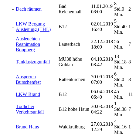
8
Bad
11.01.2019
-
Dach räumen
Std.0
2
Reichenhall
08:00
Min.
5
LKW Bergung
02.01.2019
-
B12
Std.40
1
Ausleitung (THL)
16:40
Min.
Ausleuchten
22.12.2018
56
Reanimation
Lauterbach
7
18:09
Min.
Boppberg
13
MÜ38 höhe
04.10.2018
Tanklastzugunfall
Std.18
8
Goldau
08:42
Min.
6
Absperren
30.09.2018
Rattenkirchen
Std.0
8
Burschenfest
07:00
Min.
06.04.2018
45
LKW Brand
B12
11
06:40
Min.
1
Tödlicher
30.03.2018
B12 höhe Haun
Std.38
7
Verkehrsunfall
04:22
Min.
4
27.03.2018
Brand Haus
Waldkraiburg
Std.16
1
12:29
Min.