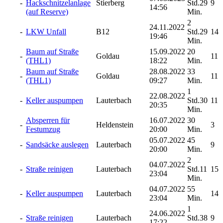
-
Hackschnitzelanlage
Stierberg
Std.29
9
14:56
(auf Reserve)
Min.
2
24.11.2022
-
LKW Unfall
B12
Std.29
14
19:46
Min.
Baum auf Straße
15.09.2022
20
-
Goldau
11
(THL1)
18:22
Min.
Baum auf Straße
28.08.2022
33
-
Goldau
11
(THL1)
09:27
Min.
1
22.08.2022
-
Keller auspumpen
Lauterbach
Std.30
11
20:35
Min.
Absperren für
16.07.2022
30
-
Heldenstein
3
Festumzug
20:00
Min.
05.07.2022
45
-
Sandsäcke auslegen
Lauterbach
9
20:00
Min.
2
04.07.2022
-
Straße reinigen
Lauterbach
Std.11
15
23:04
Min.
04.07.2022
55
-
Keller auspumpen
Lauterbach
14
23:04
Min.
1
24.06.2022
-
Straße reinigen
Lauterbach
Std.38
9
17:22