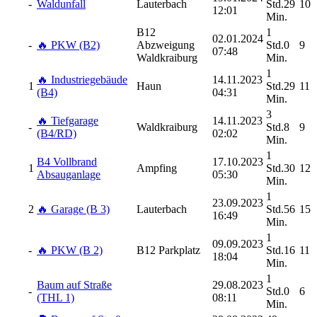
-
Waldunfall
Lauterbach
Std.29
10
12:01
Min.
B12
1
02.01.2024
-
🔥 PKW (B2)
Abzweigung
Std.0
9
07:48
Waldkraiburg
Min.
1
🔥 Industriegebäude
14.11.2023
1
Haun
Std.29
11
(B4)
04:31
Min.
3
🔥 Tiefgarage
14.11.2023
-
Waldkraiburg
Std.8
9
(B4/RD)
02:02
Min.
1
B4 Vollbrand
17.10.2023
1
Ampfing
Std.30
12
Absauganlage
05:30
Min.
1
23.09.2023
2
🔥 Garage (B 3)
Lauterbach
Std.56
15
16:49
Min.
1
09.09.2023
-
🔥 PKW (B 2)
B12 Parkplatz
Std.16
11
18:04
Min.
1
Baum auf Straße
29.08.2023
-
Std.0
6
(THL 1)
08:11
Min.