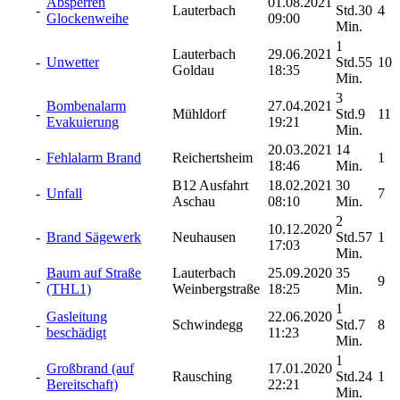
Absperren
01.08.2021
-
Lauterbach
Std.30
4
Glockenweihe
09:00
Min.
1
Lauterbach
29.06.2021
-
Unwetter
Std.55
10
Goldau
18:35
Min.
3
Bombenalarm
27.04.2021
-
Mühldorf
Std.9
11
Evakuierung
19:21
Min.
20.03.2021
14
-
Fehlalarm Brand
Reichertsheim
1
18:46
Min.
B12 Ausfahrt
18.02.2021
30
-
Unfall
7
Aschau
08:10
Min.
2
10.12.2020
-
Brand Sägewerk
Neuhausen
Std.57
1
17:03
Min.
Baum auf Straße
Lauterbach
25.09.2020
35
-
9
(THL1)
Weinbergstraße
18:25
Min.
1
Gasleitung
22.06.2020
-
Schwindegg
Std.7
8
beschädigt
11:23
Min.
1
Großbrand (auf
17.01.2020
-
Rausching
Std.24
1
Bereitschaft)
22:21
Min.