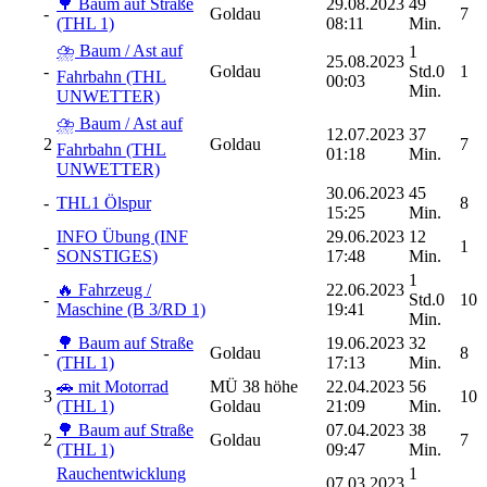
🌳 Baum auf Straße
29.08.2023
49
-
Goldau
7
(THL 1)
08:11
Min.
⛈️ Baum / Ast auf
1
25.08.2023
-
Goldau
Std.0
1
Fahrbahn (THL
00:03
Min.
UNWETTER)
⛈️ Baum / Ast auf
12.07.2023
37
2
Goldau
7
Fahrbahn (THL
01:18
Min.
UNWETTER)
30.06.2023
45
-
THL1 Ölspur
8
15:25
Min.
INFO Übung (INF
29.06.2023
12
-
1
SONSTIGES)
17:48
Min.
1
🔥 Fahrzeug /
22.06.2023
-
Std.0
10
Maschine (B 3/RD 1)
19:41
Min.
🌳 Baum auf Straße
19.06.2023
32
-
Goldau
8
(THL 1)
17:13
Min.
🚗 mit Motorrad
MÜ 38 höhe
22.04.2023
56
3
10
(THL 1)
Goldau
21:09
Min.
🌳 Baum auf Straße
07.04.2023
38
2
Goldau
7
(THL 1)
09:47
Min.
Rauchentwicklung
1
07.03.2023