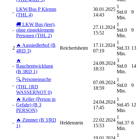
1
LKW/Bus P Klemm
30.01.2025
-
Std.0
9
(THL 4)
14:43
Min.
🚚 LKW Bus (leer),
1
27.11.2024
-
ohne eingeklemmte
Std.0
9
15:52
Personen (THL 2)
Min.
1
🔥 Aussiedlerhof (B
17.11.2024
2
Reichertsheim
Std.33
13
4RD 3)
07:19
Min.
🔥
3
24.09.2024
-
Rauchentwicklung
Std.0
14
18:33
(B 3RD 1)
Min.
🔍 Personensuche
1
07.09.2024
-
Std.0
9
(THL 1RD
18:59
Min.
WASSERNOT 0)
🔥 Keller (Person in
1
24.04.2024
-
Gefahr) (B 3
Std.45
12
17:45
PERSON)
Min.
1
🔥 Zimmer (B 3/RD
22.02.2024
-
Heldenstein
Std.37
6
1)
15:53
Min.
1
19.01.2024