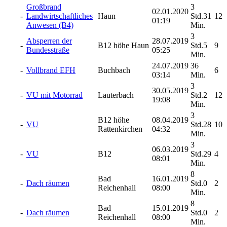
Großbrand
3
02.01.2020
-
Landwirtschaftliches
Haun
Std.31
12
01:19
Anwesen (B4)
Min.
3
Absperren der
28.07.2019
-
B12 höhe Haun
Std.5
9
Bundesstraße
05:25
Min.
24.07.2019
36
-
Vollbrand EFH
Buchbach
6
03:14
Min.
3
30.05.2019
-
VU mit Motorrad
Lauterbach
Std.2
12
19:08
Min.
3
B12 höhe
08.04.2019
-
VU
Std.28
10
Rattenkirchen
04:32
Min.
3
06.03.2019
-
VU
B12
Std.29
4
08:01
Min.
8
Bad
16.01.2019
-
Dach räumen
Std.0
2
Reichenhall
08:00
Min.
8
Bad
15.01.2019
-
Dach räumen
Std.0
2
Reichenhall
08:00
Min.