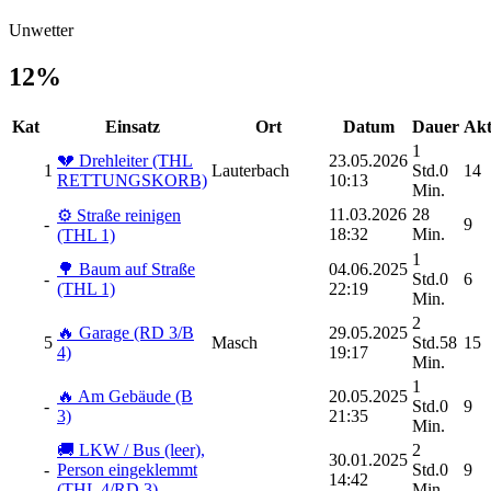
Unwetter
12%
Kat
Einsatz
Ort
Datum
Dauer
Akt
1
💔 Drehleiter (THL
23.05.2026
1
Lauterbach
Std.0
14
RETTUNGSKORB)
10:13
Min.
11.03.2026
28
⚙️ Straße reinigen
-
9
18:32
Min.
(THL 1)
1
🌳 Baum auf Straße
04.06.2025
-
Std.0
6
(THL 1)
22:19
Min.
2
🔥 Garage (RD 3/B
29.05.2025
5
Masch
Std.58
15
4)
19:17
Min.
1
🔥 Am Gebäude (B
20.05.2025
-
Std.0
9
3)
21:35
Min.
🚚 LKW / Bus (leer),
2
30.01.2025
-
Person eingeklemmt
Std.0
9
14:42
(THL 4/RD 3)
Min.