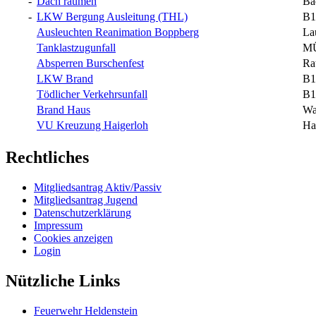
-
Dach räumen
Ba
-
LKW Bergung Ausleitung (THL)
B1
Ausleuchten Reanimation Boppberg
La
Tanklastzugunfall
MÜ
Absperren Burschenfest
Ra
LKW Brand
B1
Tödlicher Verkehrsunfall
B1
Brand Haus
Wa
VU Kreuzung Haigerloh
Ha
Rechtliches
Mitgliedsantrag Aktiv/Passiv
Mitgliedsantrag Jugend
Datenschutzerklärung
Impressum
Cookies anzeigen
Login
Nützliche Links
Feuerwehr Heldenstein