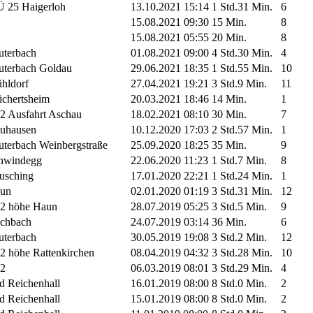
 25 Haigerloh
13.10.2021 15:14
1 Std.31 Min.
6
15.08.2021 09:30
15 Min.
8
15.08.2021 05:55
20 Min.
8
uterbach
01.08.2021 09:00
4 Std.30 Min.
4
uterbach Goldau
29.06.2021 18:35
1 Std.55 Min.
10
hldorf
27.04.2021 19:21
3 Std.9 Min.
11
ichertsheim
20.03.2021 18:46
14 Min.
1
2 Ausfahrt Aschau
18.02.2021 08:10
30 Min.
7
uhausen
10.12.2020 17:03
2 Std.57 Min.
1
uterbach Weinbergstraße
25.09.2020 18:25
35 Min.
9
hwindegg
22.06.2020 11:23
1 Std.7 Min.
8
usching
17.01.2020 22:21
1 Std.24 Min.
1
un
02.01.2020 01:19
3 Std.31 Min.
12
2 höhe Haun
28.07.2019 05:25
3 Std.5 Min.
9
chbach
24.07.2019 03:14
36 Min.
6
uterbach
30.05.2019 19:08
3 Std.2 Min.
12
2 höhe Rattenkirchen
08.04.2019 04:32
3 Std.28 Min.
10
2
06.03.2019 08:01
3 Std.29 Min.
4
d Reichenhall
16.01.2019 08:00
8 Std.0 Min.
2
d Reichenhall
15.01.2019 08:00
8 Std.0 Min.
2