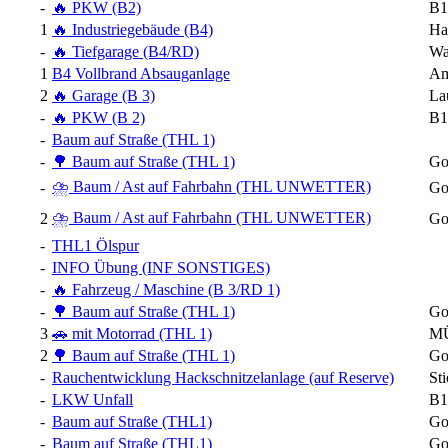
-
🔥 PKW (B2)
B1
1
🔥 Industriegebäude (B4)
Ha
-
🔥 Tiefgarage (B4/RD)
Wa
1
B4 Vollbrand Absauganlage
Am
2
🔥 Garage (B 3)
La
-
🔥 PKW (B 2)
B1
-
Baum auf Straße (THL 1)
-
🌳 Baum auf Straße (THL 1)
Go
⛈️ Baum / Ast auf Fahrbahn (THL UNWETTER)
-
Go
⛈️ Baum / Ast auf Fahrbahn (THL UNWETTER)
2
Go
-
THL1 Ölspur
-
INFO Übung (INF SONSTIGES)
-
🔥 Fahrzeug / Maschine (B 3/RD 1)
-
🌳 Baum auf Straße (THL 1)
Go
3
🚗 mit Motorrad (THL 1)
MÜ
2
🌳 Baum auf Straße (THL 1)
Go
-
Rauchentwicklung Hackschnitzelanlage (auf Reserve)
Sti
-
LKW Unfall
B1
-
Baum auf Straße (THL1)
Go
-
Baum auf Straße (THL1)
Go