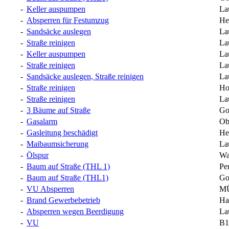
-
Keller auspumpen
La
-
Absperren für Festumzug
He
-
Sandsäcke auslegen
La
-
Straße reinigen
La
-
Keller auspumpen
La
-
Straße reinigen
La
-
Sandsäcke auslegen, Straße reinigen
La
-
Straße reinigen
Ho
-
Straße reinigen
La
-
3 Bäume auf Straße
Go
-
Gasalarm
Ob
-
Gasleitung beschädigt
He
-
Maibaumsicherung
La
-
Ölspur
Wa
-
Baum auf Straße (THL 1)
Pe
-
Baum auf Straße (THL1)
Go
-
VU Absperren
MÜ
-
Brand Gewerbebetrieb
Ha
-
Absperren wegen Beerdigung
La
-
VU
B1