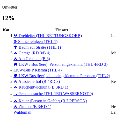
Unwetter
12%
Kat
Einsatz
1
💔 Drehleiter (THL RETTUNGSKORB)
La
-
⚙️ Straße reinigen (THL 1)
-
🌳 Baum auf Straße (THL 1)
5
🔥 Garage (RD 3/B 4)
Ma
-
🔥 Am Gebäude (B 3)
-
🚚 LKW / Bus (leer), Person eingeklemmt (THL 4/RD 3)
-
LKW/Bus P Klemm (THL 4)
-
🚚 LKW Bus (leer), ohne eingeklemmte Personen (THL 2)
2
🔥 Aussiedlerhof (B 4RD 3)
Re
-
🔥 Rauchentwicklung (B 3RD 1)
🔍 Personensuche (THL 1RD WASSERNOT 0)
-
-
🔥 Keller (Person in Gefahr) (B 3 PERSON)
-
🔥 Zimmer (B 3/RD 1)
He
-
Waldunfall
La