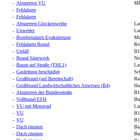
-
Absperren VU
MÜ
-
Fehlalarm
-
Fehlalarm
-
Absperren Glockenweihe
La
-
Unwetter
La
-
Bombenalarm Evakuierung
Mü
-
Fehlalarm Brand
Re
-
Unfall
B1
-
Brand Sägewerk
Ne
-
Baum auf Straße (THL1)
La
-
Gasleitung beschädigt
Sc
-
Großbrand (auf Bereitschaft)
Ra
-
Großbrand Landwirtschaftliches Anwesen (B4)
Ha
-
Absperren der Bundesstraße
B1
-
Vollbrand EFH
Bu
-
VU mit Motorrad
La
-
VU
B1
-
VU
B1
-
Dach räumen
Ba
-
Dach räumen
Ba