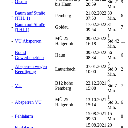
-
Ölspur
Std.21
9
bis Haun
20:59
Min.
Baum auf Straße
21.02.2022
30
-
Pemberg
6
(THL 1)
07:50
Min.
Baum auf Straße
17.02.2022
31
-
Goldau
7
(THL1)
09:54
Min.
1
MÜ 25
09.02.2022
-
VU Absperren
Std.42
11
Haigerloh
16:18
Min.
Brand
09.02.2022
56
-
Haun
6
Gewerbebetrieb
08:34
Min.
3
Absperren wegen
07.01.2022
-
Lauterbach
Std.0
2
Beerdigung
10:00
Min.
3
B12 höhe
22.12.2021
-
VU
Std.7
7
Pemberg
15:08
Min.
1
MÜ 25
13.10.2021
-
Absperren VU
Std.31
6
Haigerloh
15:14
Min.
15.08.2021
15
-
Fehlalarm
8
09:30
Min.
15.08.2021
20
-
Fehlalarm
8