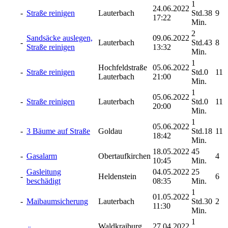
1
24.06.2022
-
Straße reinigen
Lauterbach
Std.38
9
17:22
Min.
2
Sandsäcke auslegen,
09.06.2022
-
Lauterbach
Std.43
8
Straße reinigen
13:32
Min.
1
Hochfeldstraße
05.06.2022
-
Straße reinigen
Std.0
11
Lauterbach
21:00
Min.
1
05.06.2022
-
Straße reinigen
Lauterbach
Std.0
11
20:00
Min.
1
05.06.2022
-
3 Bäume auf Straße
Goldau
Std.18
11
18:42
Min.
18.05.2022
45
-
Gasalarm
Obertaufkirchen
4
10:45
Min.
Gasleitung
04.05.2022
25
-
Heldenstein
6
beschädigt
08:35
Min.
1
01.05.2022
-
Maibaumsicherung
Lauterbach
Std.30
2
11:30
Min.
1
Waldkraiburg
27.04.2022