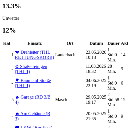
13.3%
Unwetter
12%
Kat
Einsatz
Ort
Datum
Dauer
Akt
1
💔 Drehleiter (THL
23.05.2026
1
Lauterbach
Std.0
14
RETTUNGSKORB)
10:13
Min.
11.03.2026
28
⚙️ Straße reinigen
-
9
18:32
Min.
(THL 1)
1
🌳 Baum auf Straße
04.06.2025
-
Std.0
6
(THL 1)
22:19
Min.
2
🔥 Garage (RD 3/B
29.05.2025
5
Masch
Std.58
15
4)
19:17
Min.
1
🔥 Am Gebäude (B
20.05.2025
-
Std.0
9
3)
21:35
Min.
🚚 LKW / Bus (leer),
2