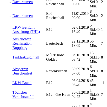
-
Dach räumen
Std.0
2
Reichenhall
08:00
Min.
8
Bad
11.01.2019
-
Dach räumen
Std.0
2
Reichenhall
08:00
Min.
5
LKW Bergung
02.01.2019
-
B12
Std.40
1
Ausleitung (THL)
16:40
Min.
Ausleuchten
22.12.2018
56
Reanimation
Lauterbach
7
18:09
Min.
Boppberg
13
MÜ38 höhe
04.10.2018
Tanklastzugunfall
Std.18
8
Goldau
08:42
Min.
6
Absperren
30.09.2018
Rattenkirchen
Std.0
8
Burschenfest
07:00
Min.
06.04.2018
45
LKW Brand
B12
11
06:40
Min.
1
Tödlicher
30.03.2018
B12 höhe Haun
Std.38
7
Verkehrsunfall
04:22
Min.
4
27.03.2018