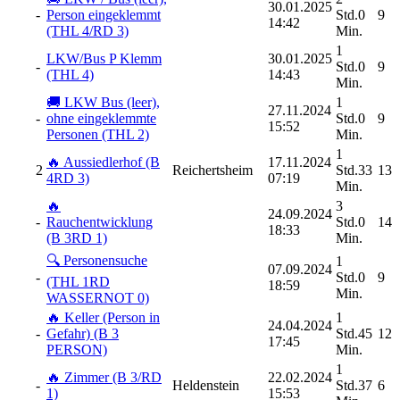
30.01.2025
-
Person eingeklemmt
Std.0
9
14:42
(THL 4/RD 3)
Min.
1
LKW/Bus P Klemm
30.01.2025
-
Std.0
9
(THL 4)
14:43
Min.
🚚 LKW Bus (leer),
1
27.11.2024
-
ohne eingeklemmte
Std.0
9
15:52
Personen (THL 2)
Min.
1
🔥 Aussiedlerhof (B
17.11.2024
2
Reichertsheim
Std.33
13
4RD 3)
07:19
Min.
🔥
3
24.09.2024
-
Rauchentwicklung
Std.0
14
18:33
(B 3RD 1)
Min.
🔍 Personensuche
1
07.09.2024
-
Std.0
9
(THL 1RD
18:59
Min.
WASSERNOT 0)
🔥 Keller (Person in
1
24.04.2024
-
Gefahr) (B 3
Std.45
12
17:45
PERSON)
Min.
1
🔥 Zimmer (B 3/RD
22.02.2024
-
Heldenstein
Std.37
6
1)
15:53