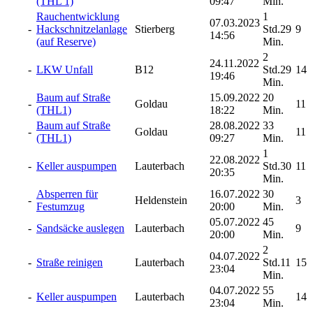
(THL 1)
09:47
Min.
Rauchentwicklung
1
07.03.2023
-
Hackschnitzelanlage
Stierberg
Std.29
9
14:56
(auf Reserve)
Min.
2
24.11.2022
-
LKW Unfall
B12
Std.29
14
19:46
Min.
Baum auf Straße
15.09.2022
20
-
Goldau
11
(THL1)
18:22
Min.
Baum auf Straße
28.08.2022
33
-
Goldau
11
(THL1)
09:27
Min.
1
22.08.2022
-
Keller auspumpen
Lauterbach
Std.30
11
20:35
Min.
Absperren für
16.07.2022
30
-
Heldenstein
3
Festumzug
20:00
Min.
05.07.2022
45
-
Sandsäcke auslegen
Lauterbach
9
20:00
Min.
2
04.07.2022
-
Straße reinigen
Lauterbach
Std.11
15
23:04
Min.
04.07.2022
55
-
Keller auspumpen
Lauterbach
14
23:04
Min.