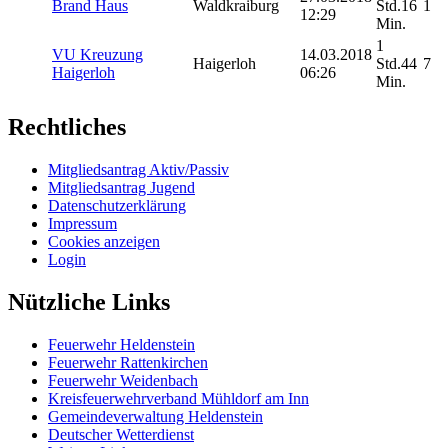
Brand Haus
Waldkraiburg
Std.16
1
12:29
Min.
1
VU Kreuzung
14.03.2018
Haigerloh
Std.44
7
Haigerloh
06:26
Min.
Rechtliches
Mitgliedsantrag Aktiv/Passiv
Mitgliedsantrag Jugend
Datenschutzerklärung
Impressum
Cookies anzeigen
Login
Nützliche Links
Feuerwehr Heldenstein
Feuerwehr Rattenkirchen
Feuerwehr Weidenbach
Kreisfeuerwehrverband Mühldorf am Inn
Gemeindeverwaltung Heldenstein
Deutscher Wetterdienst