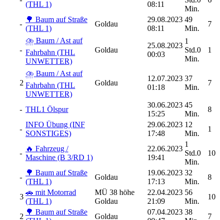
(THL 1)
08:11
Min.
🌳 Baum auf Straße
29.08.2023
49
-
Goldau
7
(THL 1)
08:11
Min.
⛈️ Baum / Ast auf
1
25.08.2023
-
Goldau
Std.0
1
Fahrbahn (THL
00:03
Min.
UNWETTER)
⛈️ Baum / Ast auf
12.07.2023
37
2
Goldau
7
Fahrbahn (THL
01:18
Min.
UNWETTER)
30.06.2023
45
-
THL1 Ölspur
8
15:25
Min.
INFO Übung (INF
29.06.2023
12
-
1
SONSTIGES)
17:48
Min.
1
🔥 Fahrzeug /
22.06.2023
-
Std.0
10
Maschine (B 3/RD 1)
19:41
Min.
🌳 Baum auf Straße
19.06.2023
32
-
Goldau
8
(THL 1)
17:13
Min.
🚗 mit Motorrad
MÜ 38 höhe
22.04.2023
56
3
10
(THL 1)
Goldau
21:09
Min.
🌳 Baum auf Straße
07.04.2023
38
2
Goldau
7