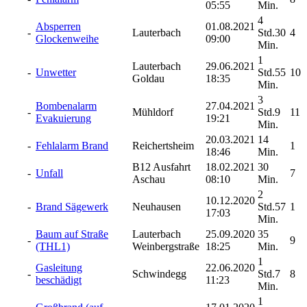
05:55
Min.
4
Absperren
01.08.2021
-
Lauterbach
Std.30
4
Glockenweihe
09:00
Min.
1
Lauterbach
29.06.2021
-
Unwetter
Std.55
10
Goldau
18:35
Min.
3
Bombenalarm
27.04.2021
-
Mühldorf
Std.9
11
Evakuierung
19:21
Min.
20.03.2021
14
-
Fehlalarm Brand
Reichertsheim
1
18:46
Min.
B12 Ausfahrt
18.02.2021
30
-
Unfall
7
Aschau
08:10
Min.
2
10.12.2020
-
Brand Sägewerk
Neuhausen
Std.57
1
17:03
Min.
Baum auf Straße
Lauterbach
25.09.2020
35
-
9
(THL1)
Weinbergstraße
18:25
Min.
1
Gasleitung
22.06.2020
-
Schwindegg
Std.7
8
beschädigt
11:23
Min.
1