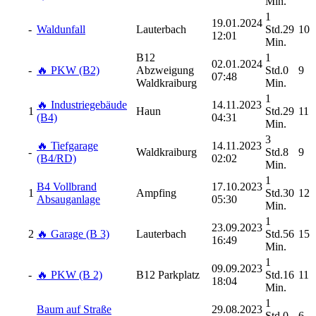
Min.
1
19.01.2024
-
Waldunfall
Lauterbach
Std.29
10
12:01
Min.
B12
1
02.01.2024
-
🔥 PKW (B2)
Abzweigung
Std.0
9
07:48
Waldkraiburg
Min.
1
🔥 Industriegebäude
14.11.2023
1
Haun
Std.29
11
(B4)
04:31
Min.
3
🔥 Tiefgarage
14.11.2023
-
Waldkraiburg
Std.8
9
(B4/RD)
02:02
Min.
1
B4 Vollbrand
17.10.2023
1
Ampfing
Std.30
12
Absauganlage
05:30
Min.
1
23.09.2023
2
🔥 Garage (B 3)
Lauterbach
Std.56
15
16:49
Min.
1
09.09.2023
-
🔥 PKW (B 2)
B12 Parkplatz
Std.16
11
18:04
Min.
1
Baum auf Straße
29.08.2023
-
Std.0
6