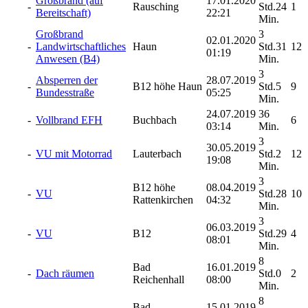
Großbrand (auf
17.01.2020
-
Rausching
Std.24
1
Bereitschaft)
22:21
Min.
Großbrand
3
02.01.2020
-
Landwirtschaftliches
Haun
Std.31
12
01:19
Anwesen (B4)
Min.
3
Absperren der
28.07.2019
-
B12 höhe Haun
Std.5
9
Bundesstraße
05:25
Min.
24.07.2019
36
-
Vollbrand EFH
Buchbach
6
03:14
Min.
3
30.05.2019
-
VU mit Motorrad
Lauterbach
Std.2
12
19:08
Min.
3
B12 höhe
08.04.2019
-
VU
Std.28
10
Rattenkirchen
04:32
Min.
3
06.03.2019
-
VU
B12
Std.29
4
08:01
Min.
8
Bad
16.01.2019
-
Dach räumen
Std.0
2
Reichenhall
08:00
Min.
8
Bad
15.01.2019