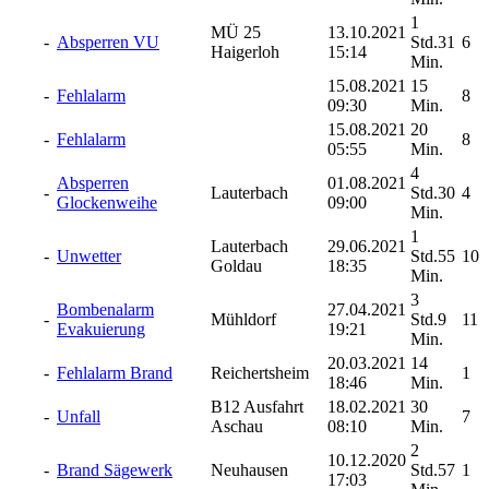
1
MÜ 25
13.10.2021
-
Absperren VU
Std.31
6
Haigerloh
15:14
Min.
15.08.2021
15
-
Fehlalarm
8
09:30
Min.
15.08.2021
20
-
Fehlalarm
8
05:55
Min.
4
Absperren
01.08.2021
-
Lauterbach
Std.30
4
Glockenweihe
09:00
Min.
1
Lauterbach
29.06.2021
-
Unwetter
Std.55
10
Goldau
18:35
Min.
3
Bombenalarm
27.04.2021
-
Mühldorf
Std.9
11
Evakuierung
19:21
Min.
20.03.2021
14
-
Fehlalarm Brand
Reichertsheim
1
18:46
Min.
B12 Ausfahrt
18.02.2021
30
-
Unfall
7
Aschau
08:10
Min.
2
10.12.2020
-
Brand Sägewerk
Neuhausen
Std.57
1
17:03