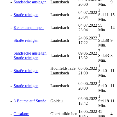
-
Sandsäcke auslegen
Lauterbach
9
20:00
Min.
2
04.07.2022
-
Straße reinigen
Lauterbach
Std.11
15
23:04
Min.
04.07.2022
55
-
Keller auspumpen
Lauterbach
14
23:04
Min.
1
24.06.2022
-
Straße reinigen
Lauterbach
Std.38
9
17:22
Min.
2
Sandsäcke auslegen,
09.06.2022
-
Lauterbach
Std.43
8
Straße reinigen
13:32
Min.
1
Hochfeldstraße
05.06.2022
-
Straße reinigen
Std.0
11
Lauterbach
21:00
Min.
1
05.06.2022
-
Straße reinigen
Lauterbach
Std.0
11
20:00
Min.
1
05.06.2022
-
3 Bäume auf Straße
Goldau
Std.18
11
18:42
Min.
18.05.2022
45
-
Gasalarm
Obertaufkirchen
4
10:45
Min.