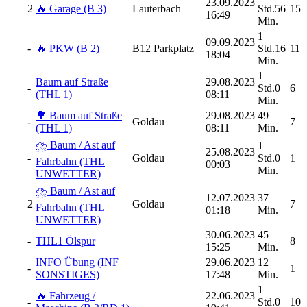
23.09.2023
2
🔥 Garage (B 3)
Lauterbach
Std.56
15
16:49
Min.
1
09.09.2023
-
🔥 PKW (B 2)
B12 Parkplatz
Std.16
11
18:04
Min.
1
Baum auf Straße
29.08.2023
-
Std.0
6
(THL 1)
08:11
Min.
🌳 Baum auf Straße
29.08.2023
49
-
Goldau
7
(THL 1)
08:11
Min.
⛈️ Baum / Ast auf
1
25.08.2023
-
Goldau
Std.0
1
Fahrbahn (THL
00:03
Min.
UNWETTER)
⛈️ Baum / Ast auf
12.07.2023
37
2
Goldau
7
Fahrbahn (THL
01:18
Min.
UNWETTER)
30.06.2023
45
-
THL1 Ölspur
8
15:25
Min.
INFO Übung (INF
29.06.2023
12
-
1
SONSTIGES)
17:48
Min.
1
🔥 Fahrzeug /
22.06.2023
-
Std.0
10