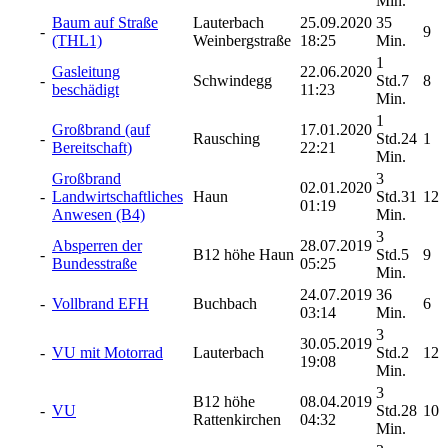
Min.
Baum auf Straße
Lauterbach
25.09.2020
35
-
9
(THL1)
Weinbergstraße
18:25
Min.
1
Gasleitung
22.06.2020
-
Schwindegg
Std.7
8
beschädigt
11:23
Min.
1
Großbrand (auf
17.01.2020
-
Rausching
Std.24
1
Bereitschaft)
22:21
Min.
Großbrand
3
02.01.2020
-
Landwirtschaftliches
Haun
Std.31
12
01:19
Anwesen (B4)
Min.
3
Absperren der
28.07.2019
-
B12 höhe Haun
Std.5
9
Bundesstraße
05:25
Min.
24.07.2019
36
-
Vollbrand EFH
Buchbach
6
03:14
Min.
3
30.05.2019
-
VU mit Motorrad
Lauterbach
Std.2
12
19:08
Min.
3
B12 höhe
08.04.2019
-
VU
Std.28
10
Rattenkirchen
04:32
Min.