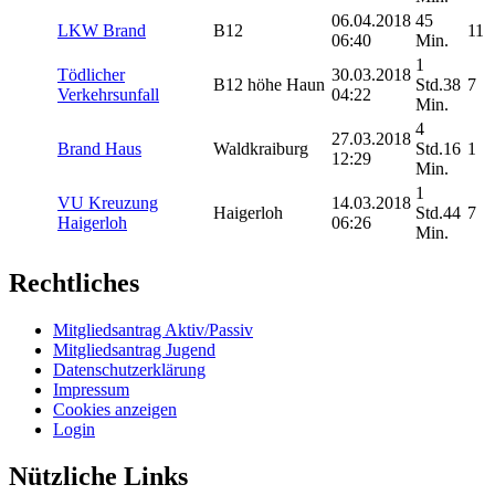
06.04.2018
45
LKW Brand
B12
11
06:40
Min.
1
Tödlicher
30.03.2018
B12 höhe Haun
Std.38
7
Verkehrsunfall
04:22
Min.
4
27.03.2018
Brand Haus
Waldkraiburg
Std.16
1
12:29
Min.
1
VU Kreuzung
14.03.2018
Haigerloh
Std.44
7
Haigerloh
06:26
Min.
Rechtliches
Mitgliedsantrag Aktiv/Passiv
Mitgliedsantrag Jugend
Datenschutzerklärung
Impressum
Cookies anzeigen
Login
Nützliche Links