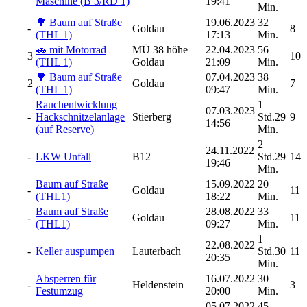
Maschine (B 3/RD 1)
19:41
Min.
🌳 Baum auf Straße
19.06.2023
32
-
Goldau
8
(THL 1)
17:13
Min.
🚗 mit Motorrad
MÜ 38 höhe
22.04.2023
56
3
10
(THL 1)
Goldau
21:09
Min.
🌳 Baum auf Straße
07.04.2023
38
2
Goldau
7
(THL 1)
09:47
Min.
Rauchentwicklung
1
07.03.2023
-
Hackschnitzelanlage
Stierberg
Std.29
9
14:56
(auf Reserve)
Min.
2
24.11.2022
-
LKW Unfall
B12
Std.29
14
19:46
Min.
Baum auf Straße
15.09.2022
20
-
Goldau
11
(THL1)
18:22
Min.
Baum auf Straße
28.08.2022
33
-
Goldau
11
(THL1)
09:27
Min.
1
22.08.2022
-
Keller auspumpen
Lauterbach
Std.30
11
20:35
Min.
Absperren für
16.07.2022
30
-
Heldenstein
3
Festumzug
20:00
Min.
05.07.2022
45