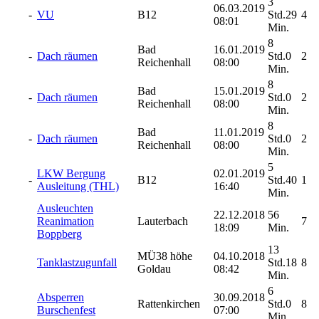
3
06.03.2019
-
VU
B12
Std.29
4
08:01
Min.
8
Bad
16.01.2019
-
Dach räumen
Std.0
2
Reichenhall
08:00
Min.
8
Bad
15.01.2019
-
Dach räumen
Std.0
2
Reichenhall
08:00
Min.
8
Bad
11.01.2019
-
Dach räumen
Std.0
2
Reichenhall
08:00
Min.
5
LKW Bergung
02.01.2019
-
B12
Std.40
1
Ausleitung (THL)
16:40
Min.
Ausleuchten
22.12.2018
56
Reanimation
Lauterbach
7
18:09
Min.
Boppberg
13
MÜ38 höhe
04.10.2018
Tanklastzugunfall
Std.18
8
Goldau
08:42
Min.
6
Absperren
30.09.2018
Rattenkirchen
Std.0
8
Burschenfest
07:00
Min.