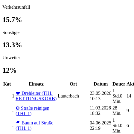
Verkehrsunfall
15.7%
Sonstiges
13.3%
Unwetter
12%
Kat
Einsatz
Ort
Datum
Dauer
Akt
1
💔 Drehleiter (THL
23.05.2026
1
Lauterbach
Std.0
14
RETTUNGSKORB)
10:13
Min.
11.03.2026
28
⚙️ Straße reinigen
-
9
18:32
Min.
(THL 1)
1
🌳 Baum auf Straße
04.06.2025
-
Std.0
6
(THL 1)
22:19
Min.