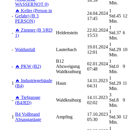
18:59
Min.
WASSERNOT 0)
🔥 Keller (Person in
1
24.04.2024
-
Gefahr) (B 3
Std.45
12
17:45
PERSON)
Min.
1
🔥 Zimmer (B 3/RD
22.02.2024
-
Heldenstein
Std.37
6
1)
15:53
Min.
1
19.01.2024
-
Waldunfall
Lauterbach
Std.29
10
12:01
Min.
B12
1
02.01.2024
-
🔥 PKW (B2)
Abzweigung
Std.0
9
07:48
Waldkraiburg
Min.
1
🔥 Industriegebäude
14.11.2023
1
Haun
Std.29
11
(B4)
04:31
Min.
3
🔥 Tiefgarage
14.11.2023
-
Waldkraiburg
Std.8
9
(B4/RD)
02:02
Min.
1
B4 Vollbrand
17.10.2023
1
Ampfing
Std.30
12
Absauganlage
05:30
Min.
1