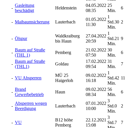
Gasleitung
04.05.2022
25
-
Heldenstein
6
beschädigt
08:35
Min.
1
01.05.2022
-
Maibaumsicherung
Lauterbach
Std.30
2
11:30
Min.
1
Waldkraiburg
27.04.2022
-
Ölspur
Std.21
9
bis Haun
20:59
Min.
Baum auf Straße
21.02.2022
30
-
Pemberg
6
(THL 1)
07:50
Min.
Baum auf Straße
17.02.2022
31
-
Goldau
7
(THL1)
09:54
Min.
1
MÜ 25
09.02.2022
-
VU Absperren
Std.42
11
Haigerloh
16:18
Min.
Brand
09.02.2022
56
-
Haun
6
Gewerbebetrieb
08:34
Min.
3
Absperren wegen
07.01.2022
-
Lauterbach
Std.0
2
Beerdigung
10:00
Min.
3
B12 höhe
22.12.2021
-
VU
Std.7
7
Pemberg
15:08
Min.