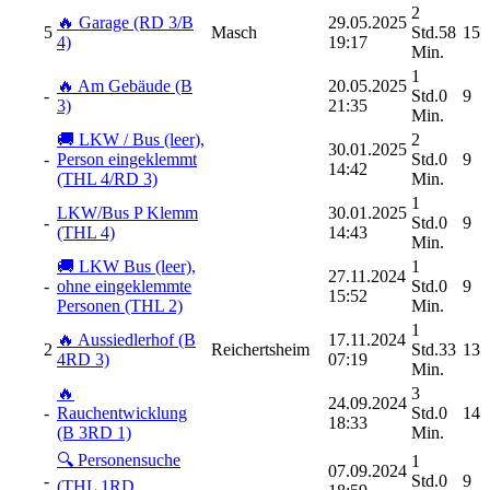
2
🔥 Garage (RD 3/B
29.05.2025
5
Masch
Std.58
15
4)
19:17
Min.
1
🔥 Am Gebäude (B
20.05.2025
-
Std.0
9
3)
21:35
Min.
🚚 LKW / Bus (leer),
2
30.01.2025
-
Person eingeklemmt
Std.0
9
14:42
(THL 4/RD 3)
Min.
1
LKW/Bus P Klemm
30.01.2025
-
Std.0
9
(THL 4)
14:43
Min.
🚚 LKW Bus (leer),
1
27.11.2024
-
ohne eingeklemmte
Std.0
9
15:52
Personen (THL 2)
Min.
1
🔥 Aussiedlerhof (B
17.11.2024
2
Reichertsheim
Std.33
13
4RD 3)
07:19
Min.
🔥
3
24.09.2024
-
Rauchentwicklung
Std.0
14
18:33
(B 3RD 1)
Min.
🔍 Personensuche
1
07.09.2024
-
Std.0
9
(THL 1RD