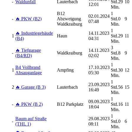
-
Waldunfall
Lauterbach
Std.29
10
12:01
Min.
B12
1
02.01.2024
-
🔥 PKW (B2)
Abzweigung
Std.0
9
07:48
Waldkraiburg
Min.
1
🔥 Industriegebäude
14.11.2023
1
Haun
Std.29
11
(B4)
04:31
Min.
3
🔥 Tiefgarage
14.11.2023
-
Waldkraiburg
Std.8
9
(B4/RD)
02:02
Min.
1
B4 Vollbrand
17.10.2023
1
Ampfing
Std.30
12
Absauganlage
05:30
Min.
1
23.09.2023
2
🔥 Garage (B 3)
Lauterbach
Std.56
15
16:49
Min.
1
09.09.2023
-
🔥 PKW (B 2)
B12 Parkplatz
Std.16
11
18:04
Min.
1
Baum auf Straße
29.08.2023
-
Std.0
6
(THL 1)
08:11
Min.