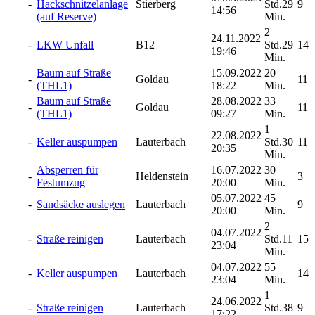
-
Hackschnitzelanlage
Stierberg
Std.29
9
14:56
(auf Reserve)
Min.
2
24.11.2022
-
LKW Unfall
B12
Std.29
14
19:46
Min.
Baum auf Straße
15.09.2022
20
-
Goldau
11
(THL1)
18:22
Min.
Baum auf Straße
28.08.2022
33
-
Goldau
11
(THL1)
09:27
Min.
1
22.08.2022
-
Keller auspumpen
Lauterbach
Std.30
11
20:35
Min.
Absperren für
16.07.2022
30
-
Heldenstein
3
Festumzug
20:00
Min.
05.07.2022
45
-
Sandsäcke auslegen
Lauterbach
9
20:00
Min.
2
04.07.2022
-
Straße reinigen
Lauterbach
Std.11
15
23:04
Min.
04.07.2022
55
-
Keller auspumpen
Lauterbach
14
23:04
Min.
1
24.06.2022
-
Straße reinigen
Lauterbach
Std.38
9
17:22