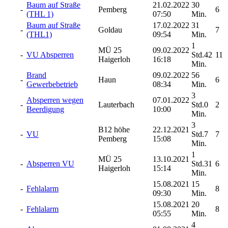
Baum auf Straße
21.02.2022
30
-
Pemberg
6
(THL 1)
07:50
Min.
Baum auf Straße
17.02.2022
31
-
Goldau
7
(THL1)
09:54
Min.
1
MÜ 25
09.02.2022
-
VU Absperren
Std.42
11
Haigerloh
16:18
Min.
Brand
09.02.2022
56
-
Haun
6
Gewerbebetrieb
08:34
Min.
3
Absperren wegen
07.01.2022
-
Lauterbach
Std.0
2
Beerdigung
10:00
Min.
3
B12 höhe
22.12.2021
-
VU
Std.7
7
Pemberg
15:08
Min.
1
MÜ 25
13.10.2021
-
Absperren VU
Std.31
6
Haigerloh
15:14
Min.
15.08.2021
15
-
Fehlalarm
8
09:30
Min.
15.08.2021
20
-
Fehlalarm
8
05:55
Min.
4