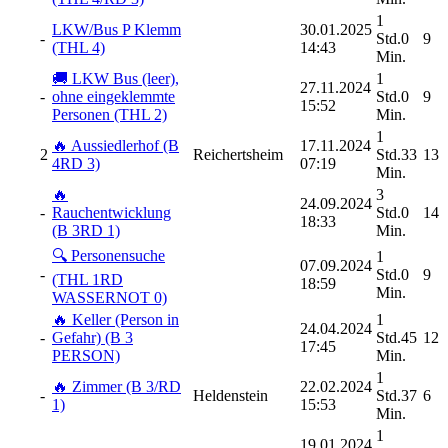
1
LKW/Bus P Klemm
30.01.2025
-
Std.0
9
(THL 4)
14:43
Min.
🚚 LKW Bus (leer),
1
27.11.2024
-
ohne eingeklemmte
Std.0
9
15:52
Personen (THL 2)
Min.
1
🔥 Aussiedlerhof (B
17.11.2024
2
Reichertsheim
Std.33
13
4RD 3)
07:19
Min.
🔥
3
24.09.2024
-
Rauchentwicklung
Std.0
14
18:33
(B 3RD 1)
Min.
🔍 Personensuche
1
07.09.2024
-
Std.0
9
(THL 1RD
18:59
Min.
WASSERNOT 0)
🔥 Keller (Person in
1
24.04.2024
-
Gefahr) (B 3
Std.45
12
17:45
PERSON)
Min.
1
🔥 Zimmer (B 3/RD
22.02.2024
-
Heldenstein
Std.37
6
1)
15:53
Min.
1
19.01.2024