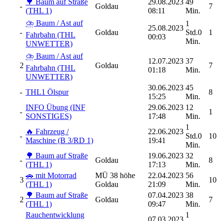
🌳 Baum auf Straße
29.08.2023
49
-
Goldau
7
(THL 1)
08:11
Min.
⛈️ Baum / Ast auf
1
25.08.2023
-
Goldau
Std.0
1
Fahrbahn (THL
00:03
Min.
UNWETTER)
⛈️ Baum / Ast auf
12.07.2023
37
2
Goldau
7
Fahrbahn (THL
01:18
Min.
UNWETTER)
30.06.2023
45
-
THL1 Ölspur
8
15:25
Min.
INFO Übung (INF
29.06.2023
12
-
1
SONSTIGES)
17:48
Min.
1
🔥 Fahrzeug /
22.06.2023
-
Std.0
10
Maschine (B 3/RD 1)
19:41
Min.
🌳 Baum auf Straße
19.06.2023
32
-
Goldau
8
(THL 1)
17:13
Min.
🚗 mit Motorrad
MÜ 38 höhe
22.04.2023
56
3
10
(THL 1)
Goldau
21:09
Min.
🌳 Baum auf Straße
07.04.2023
38
2
Goldau
7
(THL 1)
09:47
Min.
Rauchentwicklung
1
07.03.2023