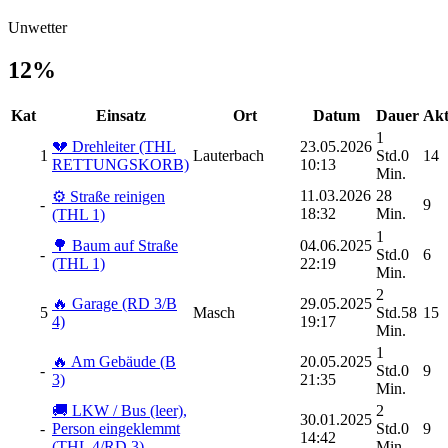
Unwetter
12%
Kat
Einsatz
Ort
Datum
Dauer
Akt
1
💔 Drehleiter (THL
23.05.2026
1
Lauterbach
Std.0
14
RETTUNGSKORB)
10:13
Min.
11.03.2026
28
⚙️ Straße reinigen
-
9
18:32
Min.
(THL 1)
1
🌳 Baum auf Straße
04.06.2025
-
Std.0
6
(THL 1)
22:19
Min.
2
🔥 Garage (RD 3/B
29.05.2025
5
Masch
Std.58
15
4)
19:17
Min.
1
🔥 Am Gebäude (B
20.05.2025
-
Std.0
9
3)
21:35
Min.
🚚 LKW / Bus (leer),
2
30.01.2025
-
Person eingeklemmt
Std.0
9
14:42
(THL 4/RD 3)
Min.