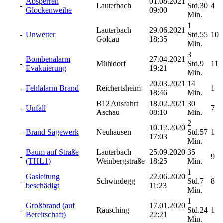
Absperren
01.08.2021
-
Lauterbach
Std.30
4
Glockenweihe
09:00
Min.
1
Lauterbach
29.06.2021
-
Unwetter
Std.55
10
Goldau
18:35
Min.
3
Bombenalarm
27.04.2021
-
Mühldorf
Std.9
11
Evakuierung
19:21
Min.
20.03.2021
14
-
Fehlalarm Brand
Reichertsheim
1
18:46
Min.
B12 Ausfahrt
18.02.2021
30
-
Unfall
7
Aschau
08:10
Min.
2
10.12.2020
-
Brand Sägewerk
Neuhausen
Std.57
1
17:03
Min.
Baum auf Straße
Lauterbach
25.09.2020
35
-
9
(THL1)
Weinbergstraße
18:25
Min.
1
Gasleitung
22.06.2020
-
Schwindegg
Std.7
8
beschädigt
11:23
Min.
1
Großbrand (auf
17.01.2020
-
Rausching
Std.24
1
Bereitschaft)
22:21
Min.