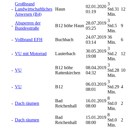
Großbrand
3
02.01.2020
-
Landwirtschaftliches
Haun
Std.31
12
01:19
Anwesen (B4)
Min.
3
Absperren der
28.07.2019
-
B12 höhe Haun
Std.5
9
Bundesstraße
05:25
Min.
24.07.2019
36
-
Vollbrand EFH
Buchbach
6
03:14
Min.
3
30.05.2019
-
VU mit Motorrad
Lauterbach
Std.2
12
19:08
Min.
3
B12 höhe
08.04.2019
-
VU
Std.28
10
Rattenkirchen
04:32
Min.
3
06.03.2019
-
VU
B12
Std.29
4
08:01
Min.
8
Bad
16.01.2019
-
Dach räumen
Std.0
2
Reichenhall
08:00
Min.
8
Bad
15.01.2019
-
Dach räumen
Std.0
2
Reichenhall
08:00
Min.