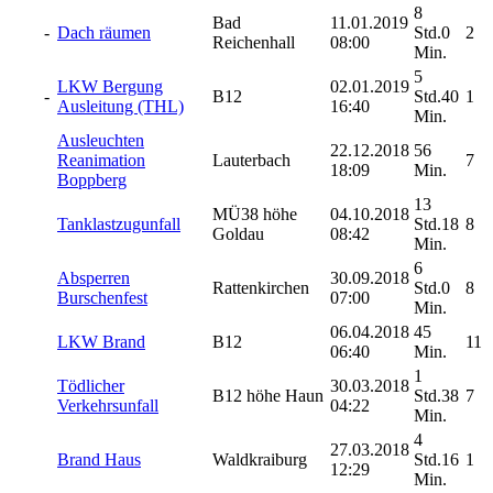
8
Bad
11.01.2019
-
Dach räumen
Std.0
2
Reichenhall
08:00
Min.
5
LKW Bergung
02.01.2019
-
B12
Std.40
1
Ausleitung (THL)
16:40
Min.
Ausleuchten
22.12.2018
56
Reanimation
Lauterbach
7
18:09
Min.
Boppberg
13
MÜ38 höhe
04.10.2018
Tanklastzugunfall
Std.18
8
Goldau
08:42
Min.
6
Absperren
30.09.2018
Rattenkirchen
Std.0
8
Burschenfest
07:00
Min.
06.04.2018
45
LKW Brand
B12
11
06:40
Min.
1
Tödlicher
30.03.2018
B12 höhe Haun
Std.38
7
Verkehrsunfall
04:22
Min.
4
27.03.2018
Brand Haus
Waldkraiburg
Std.16
1
12:29
Min.