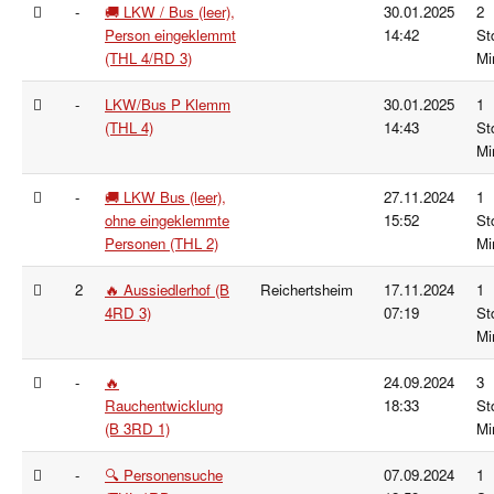
-
🚚 LKW / Bus (leer),
30.01.2025
2
Person eingeklemmt
14:42
St
(THL 4/RD 3)
Mi
-
LKW/Bus P Klemm
30.01.2025
1
(THL 4)
14:43
St
Mi
-
🚚 LKW Bus (leer),
27.11.2024
1
ohne eingeklemmte
15:52
St
Personen (THL 2)
Mi
2
🔥 Aussiedlerhof (B
Reichertsheim
17.11.2024
1
4RD 3)
07:19
St
Mi
-
🔥
24.09.2024
3
Rauchentwicklung
18:33
St
(B 3RD 1)
Mi
-
🔍 Personensuche
07.09.2024
1