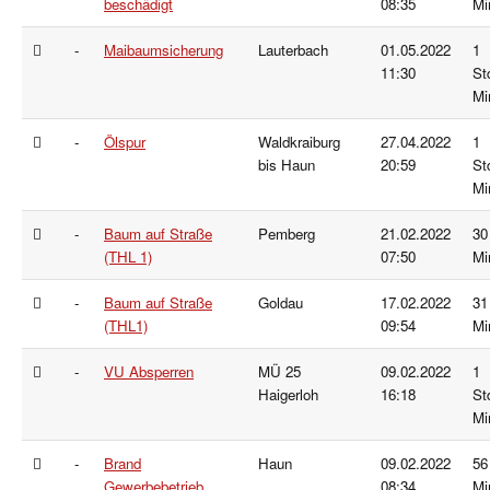
beschädigt
08:35
Mi
-
Maibaumsicherung
Lauterbach
01.05.2022
1
11:30
St
Mi
-
Ölspur
Waldkraiburg
27.04.2022
1
bis Haun
20:59
St
Mi
-
Baum auf Straße
Pemberg
21.02.2022
30
(THL 1)
07:50
Mi
-
Baum auf Straße
Goldau
17.02.2022
31
(THL1)
09:54
Mi
-
VU Absperren
MÜ 25
09.02.2022
1
Haigerloh
16:18
St
Mi
-
Brand
Haun
09.02.2022
56
Gewerbebetrieb
08:34
Mi