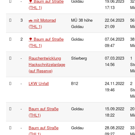
-
🌳 Baum auf Straße
Goldau
19.06.2023
32
(THL 1)
17:13
Mi
3
🚗 mit Motorrad
MÜ 38 höhe
22.04.2023
56
(THL 1)
Goldau
21:09
Mi
2
🌳 Baum auf Straße
Goldau
07.04.2023
38
(THL 1)
09:47
Mi
-
Rauchentwicklung
Stierberg
07.03.2023
1
Hackschnitzelanlage
14:56
St
(auf Reserve)
Mi
-
LKW Unfall
B12
24.11.2022
2
19:46
St
Mi
-
Baum auf Straße
Goldau
15.09.2022
20
(THL1)
18:22
Mi
-
Baum auf Straße
Goldau
28.08.2022
33
(THL1)
09:27
Mi