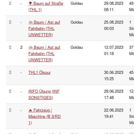
-
🌳 Baum auf Straße
Goldau
29.08.2023
49
(THL 1)
08:11
Mi
-
⛈️ Baum / Ast auf
Goldau
25.08.2023
1
Fahrbahn (THL
00:03
St
UNWETTER)
Mi
2
⛈️ Baum / Ast auf
Goldau
12.07.2023
37
Fahrbahn (THL
01:18
Mi
UNWETTER)
-
THL1 Ölspur
30.06.2023
45
15:25
Mi
-
INFO Übung (INF
29.06.2023
12
SONSTIGES)
17:48
Mi
-
🔥 Fahrzeug /
22.06.2023
1
Maschine (B 3/RD
19:41
St
1)
Mi