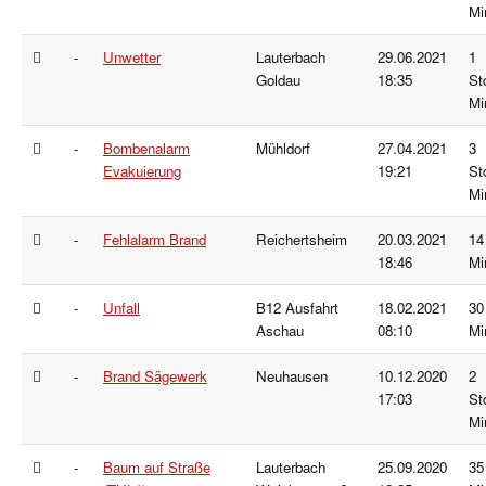
Mi
-
Unwetter
Lauterbach
29.06.2021
1
Goldau
18:35
St
Mi
-
Bombenalarm
Mühldorf
27.04.2021
3
Evakuierung
19:21
St
Mi
-
Fehlalarm Brand
Reichertsheim
20.03.2021
14
18:46
Mi
-
Unfall
B12 Ausfahrt
18.02.2021
30
Aschau
08:10
Mi
-
Brand Sägewerk
Neuhausen
10.12.2020
2
17:03
St
Mi
-
Baum auf Straße
Lauterbach
25.09.2020
35