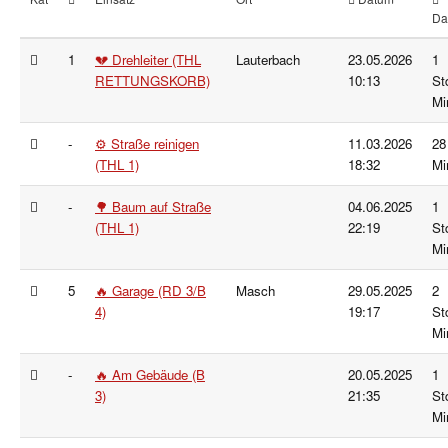
Da
1
💔 Drehleiter (THL
Lauterbach
23.05.2026
1
RETTUNGSKORB)
10:13
St
Mi
-
⚙️ Straße reinigen
11.03.2026
28
(THL 1)
18:32
Mi
-
🌳 Baum auf Straße
04.06.2025
1
(THL 1)
22:19
St
Mi
5
🔥 Garage (RD 3/B
Masch
29.05.2025
2
4)
19:17
St
Mi
-
🔥 Am Gebäude (B
20.05.2025
1
3)
21:35
St
Mi