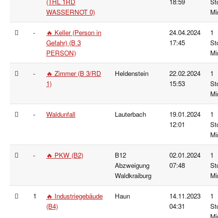
(THL 1RD
18:59
St
WASSERNOT 0)
Mi
-
🔥 Keller (Person in
24.04.2024
1
Gefahr) (B 3
17:45
St
PERSON)
Mi
-
🔥 Zimmer (B 3/RD
Heldenstein
22.02.2024
1
1)
15:53
St
Mi
-
Waldunfall
Lauterbach
19.01.2024
1
12:01
St
Mi
-
🔥 PKW (B2)
B12
02.01.2024
1
Abzweigung
07:48
St
Waldkraiburg
Mi
1
🔥 Industriegebäude
Haun
14.11.2023
1
(B4)
04:31
St
Mi