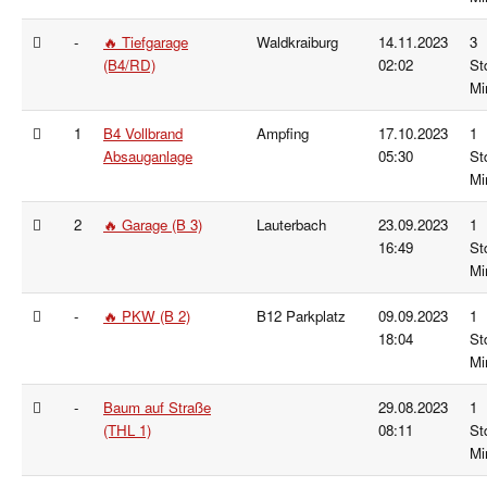
-
🔥 Tiefgarage
Waldkraiburg
14.11.2023
3
(B4/RD)
02:02
St
Mi
1
B4 Vollbrand
Ampfing
17.10.2023
1
Absauganlage
05:30
St
Mi
2
🔥 Garage (B 3)
Lauterbach
23.09.2023
1
16:49
St
Mi
-
🔥 PKW (B 2)
B12 Parkplatz
09.09.2023
1
18:04
St
Mi
-
Baum auf Straße
29.08.2023
1
(THL 1)
08:11
St
Mi