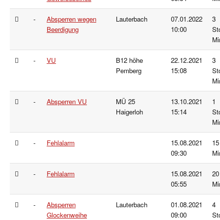
-
Absperren wegen
Lauterbach
07.01.2022
3
Beerdigung
10:00
St
Mi
-
VU
B12 höhe
22.12.2021
3
Pemberg
15:08
St
Mi
-
Absperren VU
MÜ 25
13.10.2021
1
Haigerloh
15:14
St
Mi
-
Fehlalarm
15.08.2021
15
09:30
Mi
-
Fehlalarm
15.08.2021
20
05:55
Mi
-
Absperren
Lauterbach
01.08.2021
4
Glockenweihe
09:00
St