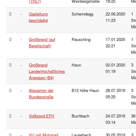
(THL1)
Weinbergstraße
18:25
Mi
-
Gasleitung
Schwindegg
22.06.2020
1
beschädigt
11:23
St
Mi
-
Großbrand (auf
Rausching
17.01.2020
1
Bereitschaft)
22:21
St
Mi
-
Großbrand
Haun
02.01.2020
3
Landwirtschaftliches
01:19
St
Anwesen (B4)
Mi
-
Absperren der
B12 höhe Haun
28.07.2019
3
Bundesstraße
05:25
St
Mi
-
Vollbrand EFH
Buchbach
24.07.2019
36
03:14
Mi
-
VU mit Motorrad
Lauterbach
30.05.2019
3