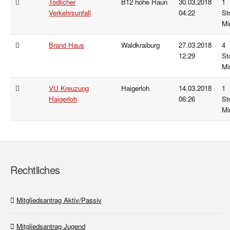
Tödlicher
B12 höhe Haun
30.03.2018
1
Verkehrsunfall
04:22
St
Mi
Brand Haus
Waldkraiburg
27.03.2018
4
12:29
St
Mi
VU Kreuzung
Haigerloh
14.03.2018
1
Haigerloh
06:26
St
Mi
Rechtliches
Mitgliedsantrag Aktiv/Passiv
Mitgliedsantrag Jugend