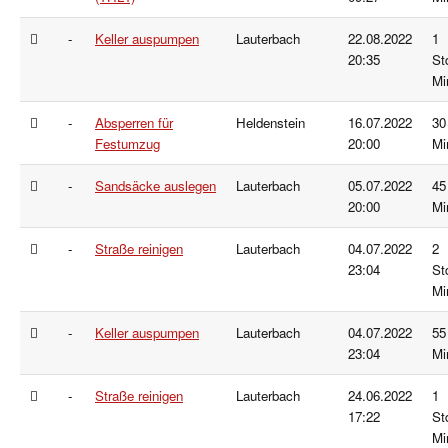
-
Keller auspumpen
Lauterbach
22.08.2022
1
20:35
St
Mi
-
Absperren für
Heldenstein
16.07.2022
30
Festumzug
20:00
Mi
-
Sandsäcke auslegen
Lauterbach
05.07.2022
45
20:00
Mi
-
Straße reinigen
Lauterbach
04.07.2022
2
23:04
St
Mi
-
Keller auspumpen
Lauterbach
04.07.2022
55
23:04
Mi
-
Straße reinigen
Lauterbach
24.06.2022
1
17:22
St
Mi