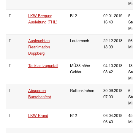
Mi
-
LKW Bergung
B12
02.01.2019
5
Ausleitung (THL)
16:40
St
Mi
Ausleuchten
Lauterbach
22.12.2018
56
Reanimation
18:09
Mi
Boppberg
Tanklastzugunfall
MÜ38 höhe
04.10.2018
13
Goldau
08:42
St
Mi
Absperren
Rattenkirchen
30.09.2018
6
Burschenfest
07:00
St
Mi
LKW Brand
B12
06.04.2018
45
06:40
Mi