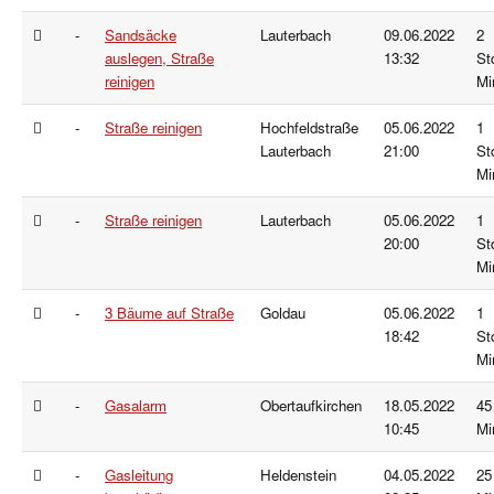
-
Sandsäcke
Lauterbach
09.06.2022
2
auslegen, Straße
13:32
St
reinigen
Mi
-
Straße reinigen
Hochfeldstraße
05.06.2022
1
Lauterbach
21:00
St
Mi
-
Straße reinigen
Lauterbach
05.06.2022
1
20:00
St
Mi
-
3 Bäume auf Straße
Goldau
05.06.2022
1
18:42
St
Mi
-
Gasalarm
Obertaufkirchen
18.05.2022
45
10:45
Mi
-
Gasleitung
Heldenstein
04.05.2022
25