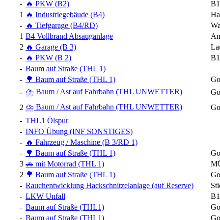
-
🔥 PKW (B2)
B1
1
🔥 Industriegebäude (B4)
Ha
-
🔥 Tiefgarage (B4/RD)
Wa
1
B4 Vollbrand Absauganlage
Am
2
🔥 Garage (B 3)
La
-
🔥 PKW (B 2)
B1
-
Baum auf Straße (THL 1)
-
🌳 Baum auf Straße (THL 1)
Go
⛈️ Baum / Ast auf Fahrbahn (THL UNWETTER)
-
Go
⛈️ Baum / Ast auf Fahrbahn (THL UNWETTER)
2
Go
-
THL1 Ölspur
-
INFO Übung (INF SONSTIGES)
-
🔥 Fahrzeug / Maschine (B 3/RD 1)
-
🌳 Baum auf Straße (THL 1)
Go
3
🚗 mit Motorrad (THL 1)
MÜ
2
🌳 Baum auf Straße (THL 1)
Go
-
Rauchentwicklung Hackschnitzelanlage (auf Reserve)
Sti
-
LKW Unfall
B1
-
Baum auf Straße (THL1)
Go
-
Baum auf Straße (THL1)
Go