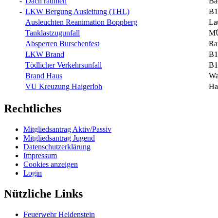
-
Dach räumen
Ba
-
LKW Bergung Ausleitung (THL)
B1
Ausleuchten Reanimation Boppberg
La
Tanklastzugunfall
MÜ
Absperren Burschenfest
Ra
LKW Brand
B1
Tödlicher Verkehrsunfall
B1
Brand Haus
Wa
VU Kreuzung Haigerloh
Ha
Rechtliches
Mitgliedsantrag Aktiv/Passiv
Mitgliedsantrag Jugend
Datenschutzerklärung
Impressum
Cookies anzeigen
Login
Nützliche Links
Feuerwehr Heldenstein