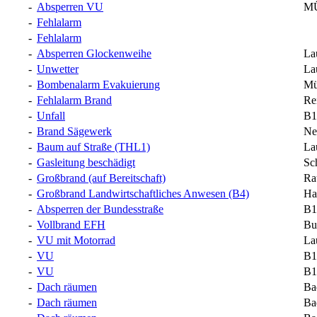
-
Absperren VU
MÜ
-
Fehlalarm
-
Fehlalarm
-
Absperren Glockenweihe
La
-
Unwetter
La
-
Bombenalarm Evakuierung
Mü
-
Fehlalarm Brand
Re
-
Unfall
B1
-
Brand Sägewerk
Ne
-
Baum auf Straße (THL1)
La
-
Gasleitung beschädigt
Sc
-
Großbrand (auf Bereitschaft)
Ra
-
Großbrand Landwirtschaftliches Anwesen (B4)
Ha
-
Absperren der Bundesstraße
B1
-
Vollbrand EFH
Bu
-
VU mit Motorrad
La
-
VU
B1
-
VU
B1
-
Dach räumen
Ba
-
Dach räumen
Ba