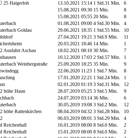
 25 Haigerloh
13.10.2021 15:14
1 Std.31 Min.
6
15.08.2021 09:30
15 Min.
8
15.08.2021 05:55
20 Min.
8
uterbach
01.08.2021 09:00
4 Std.30 Min.
4
uterbach Goldau
29.06.2021 18:35
1 Std.55 Min.
10
hldorf
27.04.2021 19:21
3 Std.9 Min.
11
ichertsheim
20.03.2021 18:46
14 Min.
1
2 Ausfahrt Aschau
18.02.2021 08:10
30 Min.
7
uhausen
10.12.2020 17:03
2 Std.57 Min.
1
uterbach Weinbergstraße
25.09.2020 18:25
35 Min.
9
hwindegg
22.06.2020 11:23
1 Std.7 Min.
8
usching
17.01.2020 22:21
1 Std.24 Min.
1
un
02.01.2020 01:19
3 Std.31 Min.
12
2 höhe Haun
28.07.2019 05:25
3 Std.5 Min.
9
chbach
24.07.2019 03:14
36 Min.
6
uterbach
30.05.2019 19:08
3 Std.2 Min.
12
2 höhe Rattenkirchen
08.04.2019 04:32
3 Std.28 Min.
10
2
06.03.2019 08:01
3 Std.29 Min.
4
d Reichenhall
16.01.2019 08:00
8 Std.0 Min.
2
d Reichenhall
15.01.2019 08:00
8 Std.0 Min.
2