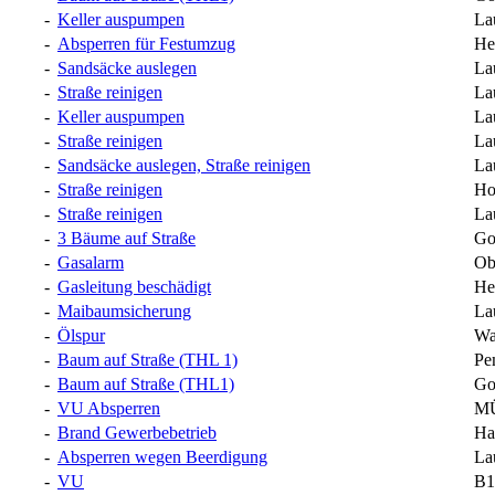
-
Keller auspumpen
La
-
Absperren für Festumzug
He
-
Sandsäcke auslegen
La
-
Straße reinigen
La
-
Keller auspumpen
La
-
Straße reinigen
La
-
Sandsäcke auslegen, Straße reinigen
La
-
Straße reinigen
Ho
-
Straße reinigen
La
-
3 Bäume auf Straße
Go
-
Gasalarm
Ob
-
Gasleitung beschädigt
He
-
Maibaumsicherung
La
-
Ölspur
Wa
-
Baum auf Straße (THL 1)
Pe
-
Baum auf Straße (THL1)
Go
-
VU Absperren
MÜ
-
Brand Gewerbebetrieb
Ha
-
Absperren wegen Beerdigung
La
-
VU
B1