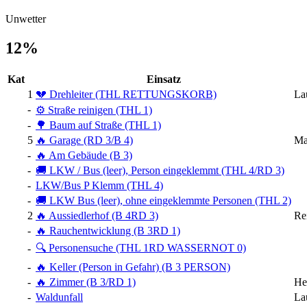
Unwetter
12%
Kat
Einsatz
1
💔 Drehleiter (THL RETTUNGSKORB)
La
-
⚙️ Straße reinigen (THL 1)
-
🌳 Baum auf Straße (THL 1)
5
🔥 Garage (RD 3/B 4)
Ma
-
🔥 Am Gebäude (B 3)
-
🚚 LKW / Bus (leer), Person eingeklemmt (THL 4/RD 3)
-
LKW/Bus P Klemm (THL 4)
-
🚚 LKW Bus (leer), ohne eingeklemmte Personen (THL 2)
2
🔥 Aussiedlerhof (B 4RD 3)
Re
-
🔥 Rauchentwicklung (B 3RD 1)
🔍 Personensuche (THL 1RD WASSERNOT 0)
-
-
🔥 Keller (Person in Gefahr) (B 3 PERSON)
-
🔥 Zimmer (B 3/RD 1)
He
-
Waldunfall
La