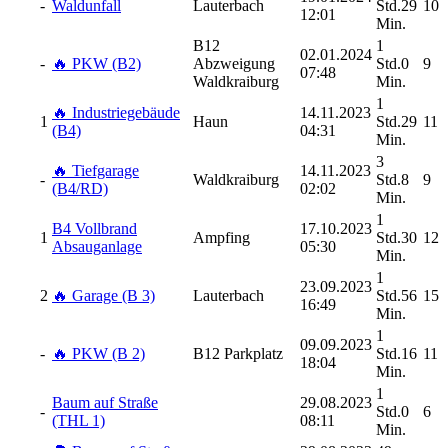
-
Waldunfall
Lauterbach
Std.29
10
12:01
Min.
B12
1
02.01.2024
-
🔥 PKW (B2)
Abzweigung
Std.0
9
07:48
Waldkraiburg
Min.
1
🔥 Industriegebäude
14.11.2023
1
Haun
Std.29
11
(B4)
04:31
Min.
3
🔥 Tiefgarage
14.11.2023
-
Waldkraiburg
Std.8
9
(B4/RD)
02:02
Min.
1
B4 Vollbrand
17.10.2023
1
Ampfing
Std.30
12
Absauganlage
05:30
Min.
1
23.09.2023
2
🔥 Garage (B 3)
Lauterbach
Std.56
15
16:49
Min.
1
09.09.2023
-
🔥 PKW (B 2)
B12 Parkplatz
Std.16
11
18:04
Min.
1
Baum auf Straße
29.08.2023
-
Std.0
6
(THL 1)
08:11
Min.