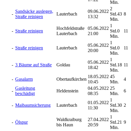
Min.
2
Sandsäcke auslegen,
09.06.2022
-
Lauterbach
Std.43
8
Straße reinigen
13:32
Min.
1
Hochfeldstraße
05.06.2022
-
Straße reinigen
Std.0
11
Lauterbach
21:00
Min.
1
05.06.2022
-
Straße reinigen
Lauterbach
Std.0
11
20:00
Min.
1
05.06.2022
-
3 Bäume auf Straße
Goldau
Std.18
11
18:42
Min.
18.05.2022
45
-
Gasalarm
Obertaufkirchen
4
10:45
Min.
Gasleitung
04.05.2022
25
-
Heldenstein
6
beschädigt
08:35
Min.
1
01.05.2022
-
Maibaumsicherung
Lauterbach
Std.30
2
11:30
Min.
1
Waldkraiburg
27.04.2022
-
Ölspur
Std.21
9
bis Haun
20:59
Min.