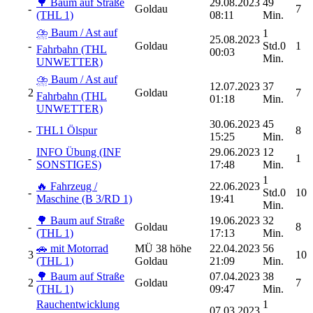
🌳 Baum auf Straße
29.08.2023
49
-
Goldau
7
(THL 1)
08:11
Min.
⛈️ Baum / Ast auf
1
25.08.2023
-
Goldau
Std.0
1
Fahrbahn (THL
00:03
Min.
UNWETTER)
⛈️ Baum / Ast auf
12.07.2023
37
2
Goldau
7
Fahrbahn (THL
01:18
Min.
UNWETTER)
30.06.2023
45
-
THL1 Ölspur
8
15:25
Min.
INFO Übung (INF
29.06.2023
12
-
1
SONSTIGES)
17:48
Min.
1
🔥 Fahrzeug /
22.06.2023
-
Std.0
10
Maschine (B 3/RD 1)
19:41
Min.
🌳 Baum auf Straße
19.06.2023
32
-
Goldau
8
(THL 1)
17:13
Min.
🚗 mit Motorrad
MÜ 38 höhe
22.04.2023
56
3
10
(THL 1)
Goldau
21:09
Min.
🌳 Baum auf Straße
07.04.2023
38
2
Goldau
7
(THL 1)
09:47
Min.
Rauchentwicklung
1
07.03.2023