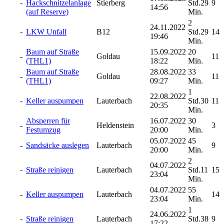
-
Hackschnitzelanlage
Stierberg
Std.29
9
14:56
(auf Reserve)
Min.
2
24.11.2022
-
LKW Unfall
B12
Std.29
14
19:46
Min.
Baum auf Straße
15.09.2022
20
-
Goldau
11
(THL1)
18:22
Min.
Baum auf Straße
28.08.2022
33
-
Goldau
11
(THL1)
09:27
Min.
1
22.08.2022
-
Keller auspumpen
Lauterbach
Std.30
11
20:35
Min.
Absperren für
16.07.2022
30
-
Heldenstein
3
Festumzug
20:00
Min.
05.07.2022
45
-
Sandsäcke auslegen
Lauterbach
9
20:00
Min.
2
04.07.2022
-
Straße reinigen
Lauterbach
Std.11
15
23:04
Min.
04.07.2022
55
-
Keller auspumpen
Lauterbach
14
23:04
Min.
1
24.06.2022
-
Straße reinigen
Lauterbach
Std.38
9
17:22