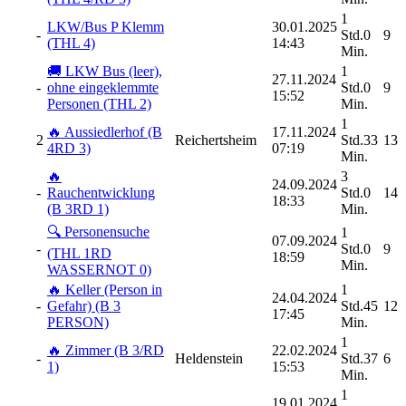
1
LKW/Bus P Klemm
30.01.2025
-
Std.0
9
(THL 4)
14:43
Min.
🚚 LKW Bus (leer),
1
27.11.2024
-
ohne eingeklemmte
Std.0
9
15:52
Personen (THL 2)
Min.
1
🔥 Aussiedlerhof (B
17.11.2024
2
Reichertsheim
Std.33
13
4RD 3)
07:19
Min.
🔥
3
24.09.2024
-
Rauchentwicklung
Std.0
14
18:33
(B 3RD 1)
Min.
🔍 Personensuche
1
07.09.2024
-
Std.0
9
(THL 1RD
18:59
Min.
WASSERNOT 0)
🔥 Keller (Person in
1
24.04.2024
-
Gefahr) (B 3
Std.45
12
17:45
PERSON)
Min.
1
🔥 Zimmer (B 3/RD
22.02.2024
-
Heldenstein
Std.37
6
1)
15:53
Min.
1
19.01.2024