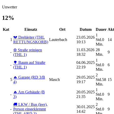
Unwetter
12%
Kat
Einsatz
Ort
Datum
Dauer
Akt
1
💔 Drehleiter (THL
23.05.2026
1
Lauterbach
Std.0
14
RETTUNGSKORB)
10:13
Min.
11.03.2026
28
⚙️ Straße reinigen
-
9
18:32
Min.
(THL 1)
1
🌳 Baum auf Straße
04.06.2025
-
Std.0
6
(THL 1)
22:19
Min.
2
🔥 Garage (RD 3/B
29.05.2025
5
Masch
Std.58
15
4)
19:17
Min.
1
🔥 Am Gebäude (B
20.05.2025
-
Std.0
9
3)
21:35
Min.
🚚 LKW / Bus (leer),
2
30.01.2025
-
Person eingeklemmt
Std.0
9
14:42
(THL 4/RD 3)
Min.