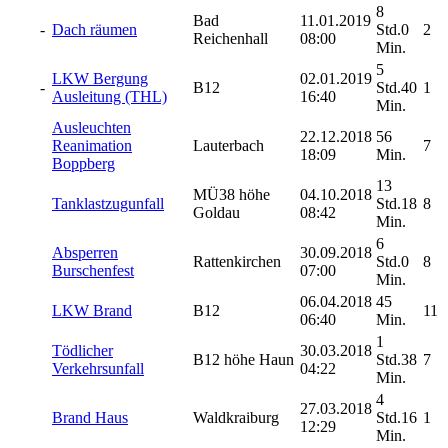
8
Bad
11.01.2019
-
Dach räumen
Std.0
2
Reichenhall
08:00
Min.
5
LKW Bergung
02.01.2019
-
B12
Std.40
1
Ausleitung (THL)
16:40
Min.
Ausleuchten
22.12.2018
56
Reanimation
Lauterbach
7
18:09
Min.
Boppberg
13
MÜ38 höhe
04.10.2018
Tanklastzugunfall
Std.18
8
Goldau
08:42
Min.
6
Absperren
30.09.2018
Rattenkirchen
Std.0
8
Burschenfest
07:00
Min.
06.04.2018
45
LKW Brand
B12
11
06:40
Min.
1
Tödlicher
30.03.2018
B12 höhe Haun
Std.38
7
Verkehrsunfall
04:22
Min.
4
27.03.2018
Brand Haus
Waldkraiburg
Std.16
1
12:29
Min.