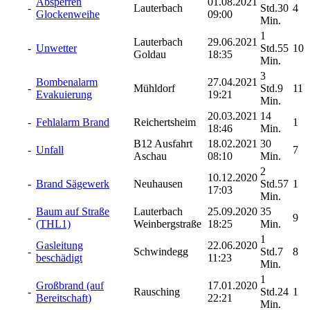
Absperren
01.08.2021
-
Lauterbach
Std.30
4
Glockenweihe
09:00
Min.
1
Lauterbach
29.06.2021
-
Unwetter
Std.55
10
Goldau
18:35
Min.
3
Bombenalarm
27.04.2021
-
Mühldorf
Std.9
11
Evakuierung
19:21
Min.
20.03.2021
14
-
Fehlalarm Brand
Reichertsheim
1
18:46
Min.
B12 Ausfahrt
18.02.2021
30
-
Unfall
7
Aschau
08:10
Min.
2
10.12.2020
-
Brand Sägewerk
Neuhausen
Std.57
1
17:03
Min.
Baum auf Straße
Lauterbach
25.09.2020
35
-
9
(THL1)
Weinbergstraße
18:25
Min.
1
Gasleitung
22.06.2020
-
Schwindegg
Std.7
8
beschädigt
11:23
Min.
1
Großbrand (auf
17.01.2020
-
Rausching
Std.24
1
Bereitschaft)
22:21
Min.