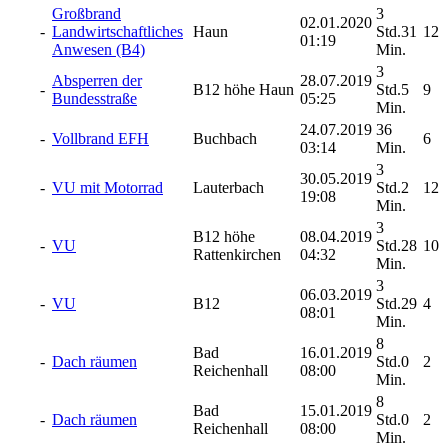
Großbrand
3
02.01.2020
-
Landwirtschaftliches
Haun
Std.31
12
01:19
Anwesen (B4)
Min.
3
Absperren der
28.07.2019
-
B12 höhe Haun
Std.5
9
Bundesstraße
05:25
Min.
24.07.2019
36
-
Vollbrand EFH
Buchbach
6
03:14
Min.
3
30.05.2019
-
VU mit Motorrad
Lauterbach
Std.2
12
19:08
Min.
3
B12 höhe
08.04.2019
-
VU
Std.28
10
Rattenkirchen
04:32
Min.
3
06.03.2019
-
VU
B12
Std.29
4
08:01
Min.
8
Bad
16.01.2019
-
Dach räumen
Std.0
2
Reichenhall
08:00
Min.
8
Bad
15.01.2019
-
Dach räumen
Std.0
2
Reichenhall
08:00
Min.