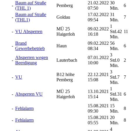
Baum auf Straße
21.02.2022
30
-
Pemberg
6
(THL 1)
07:50
Min.
Baum auf Straße
17.02.2022
31
-
Goldau
7
(THL1)
09:54
Min.
1
MÜ 25
09.02.2022
-
VU Absperren
Std.42
11
Haigerloh
16:18
Min.
Brand
09.02.2022
56
-
Haun
6
Gewerbebetrieb
08:34
Min.
3
Absperren wegen
07.01.2022
-
Lauterbach
Std.0
2
Beerdigung
10:00
Min.
3
B12 höhe
22.12.2021
-
VU
Std.7
7
Pemberg
15:08
Min.
1
MÜ 25
13.10.2021
-
Absperren VU
Std.31
6
Haigerloh
15:14
Min.
15.08.2021
15
-
Fehlalarm
8
09:30
Min.
15.08.2021
20
-
Fehlalarm
8
05:55
Min.
4