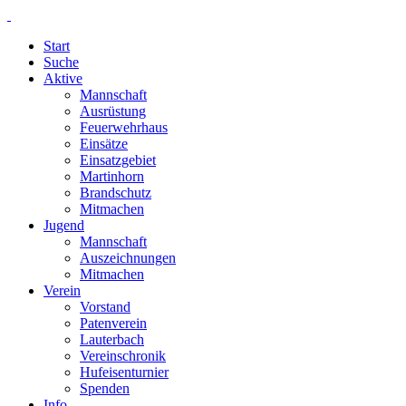
Start
Suche
Aktive
Mannschaft
Ausrüstung
Feuerwehrhaus
Einsätze
Einsatzgebiet
Martinhorn
Brandschutz
Mitmachen
Jugend
Mannschaft
Auszeichnungen
Mitmachen
Verein
Vorstand
Patenverein
Lauterbach
Vereinschronik
Hufeisenturnier
Spenden
Info